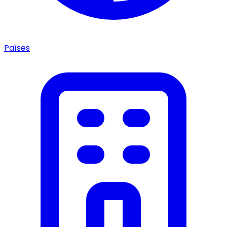
Países