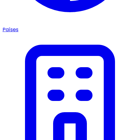
Países