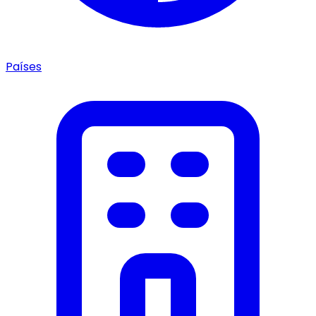
Países