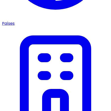
Países