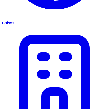
Países