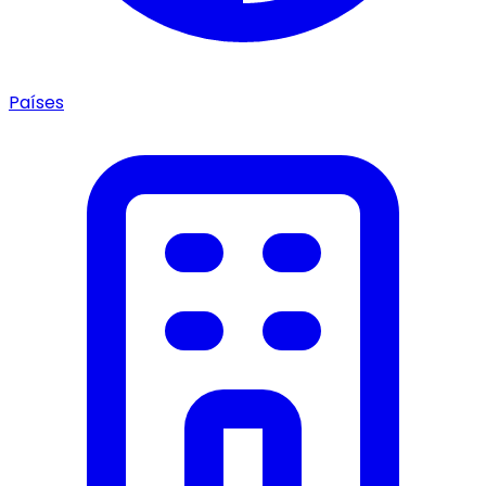
Países