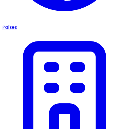
Países