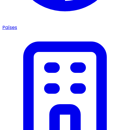
Países