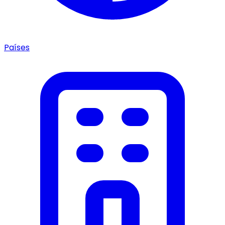
Países