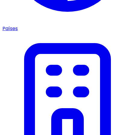
Países