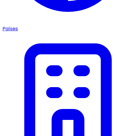
Países