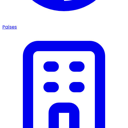
Países