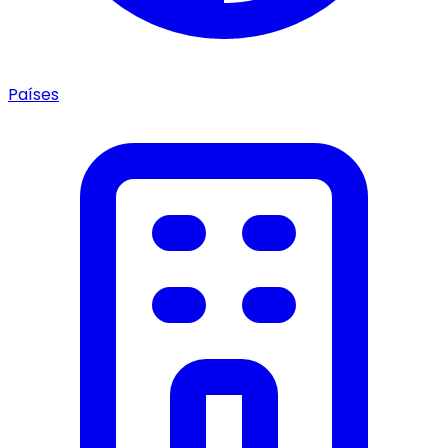
Países