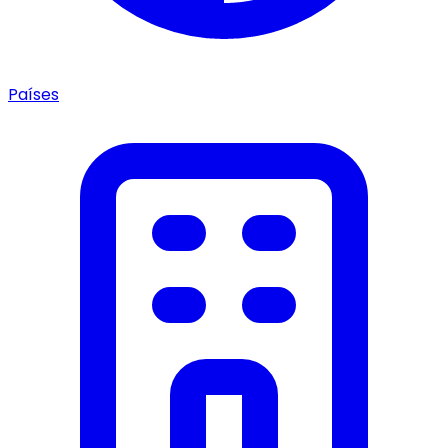
Países