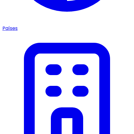
Países