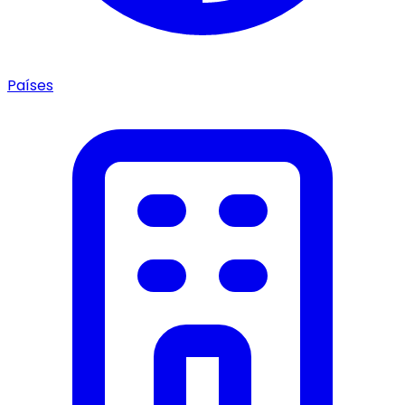
Países