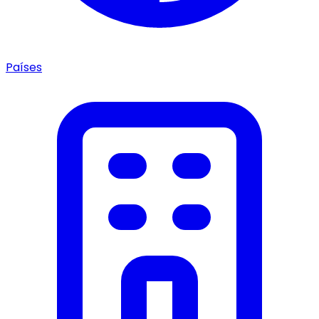
Países