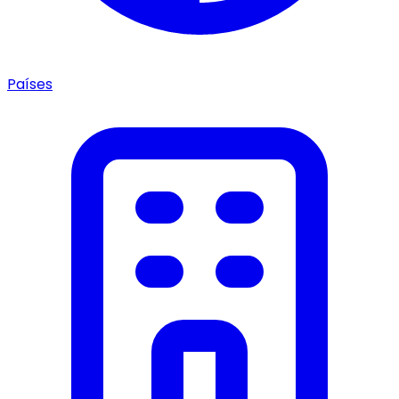
Países