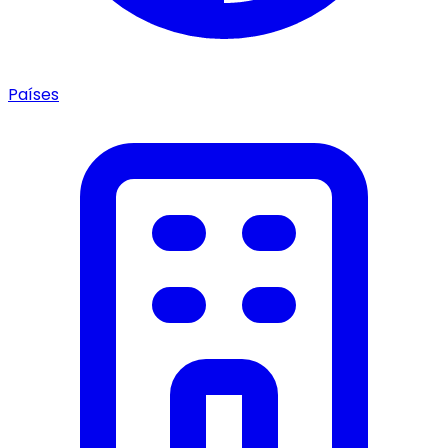
Países