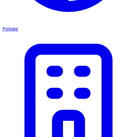
Países