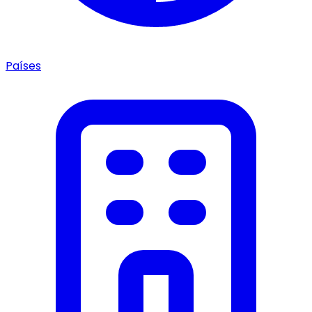
Países