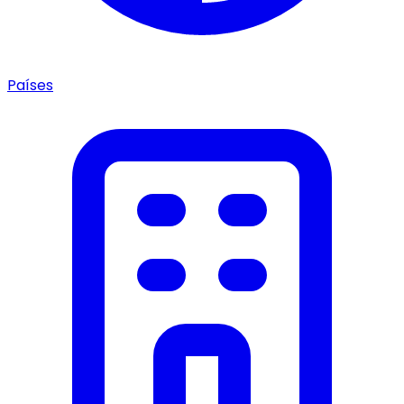
Países