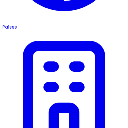
Países