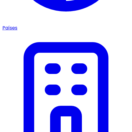
Países