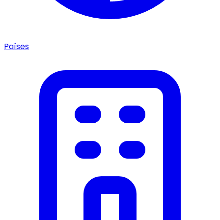
Países