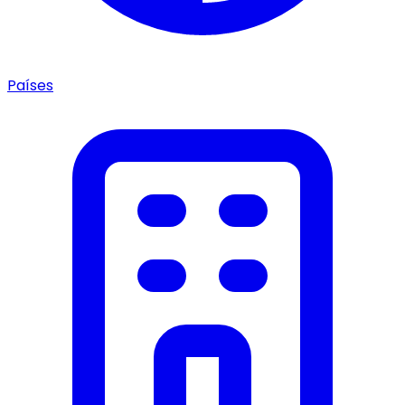
Países