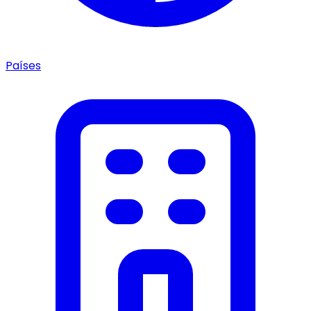
Países