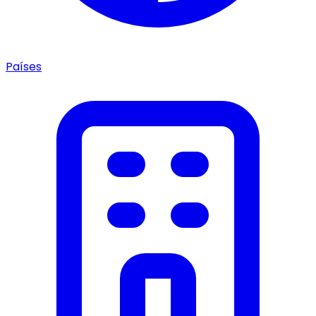
Países