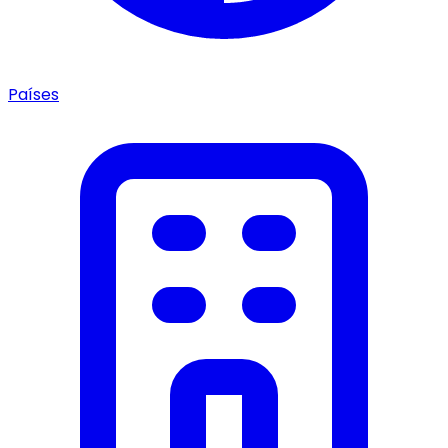
Países