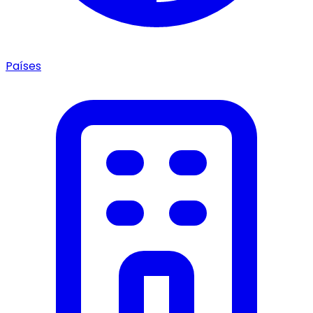
Países