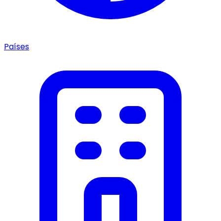
Países