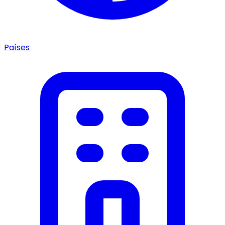
Países