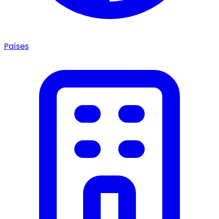
Países