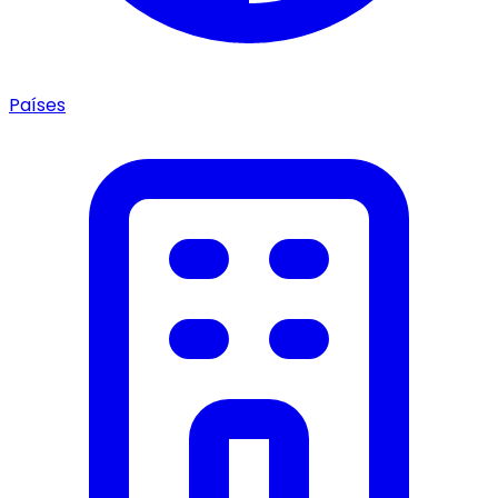
Países